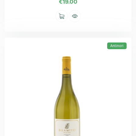
€
19.00
Antinori