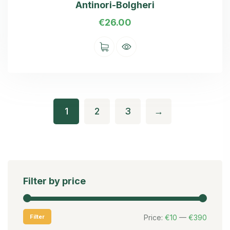
Antinori-Bolgheri
€
26.00
1
2
3
→
Filter by price
Filter
Price:
€10
—
€390