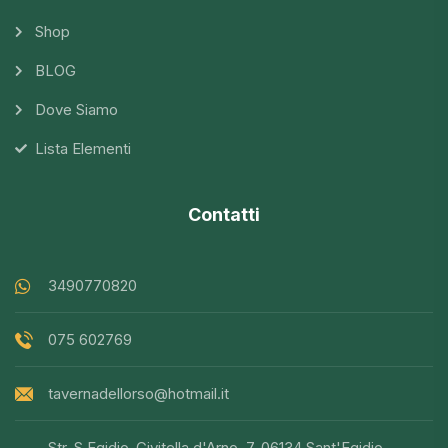
Shop
BLOG
Dove Siamo
Lista Elementi
Contatti
3490770820
075 602769
tavernadellorso@hotmail.it
Str. S.Egidio-Civitella d'Arno, 7, 06134 Sant'Egidio