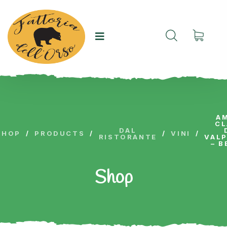
A
CL
DAL
SHOP
/
PRODUCTS
/
/
VINI
/
RISTORANTE
VALP
– B
Shop