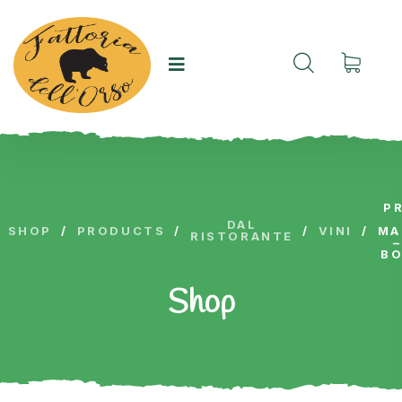
P
DAL
SHOP
/
PRODUCTS
/
/
VINI
/
MA
RISTORANTE
BO
Shop