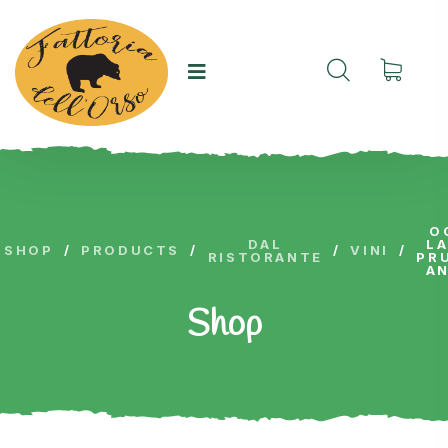
O
DAL
LA
SHOP
/
PRODUCTS
/
/
VINI
/
RISTORANTE
PR
AN
Shop