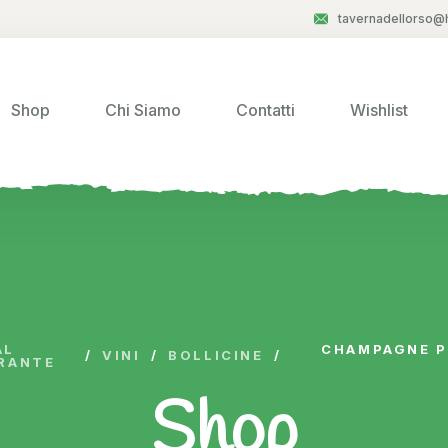
tavernadellorso@h
Shop
Chi Siamo
Contatti
Wishlist
AL
CHAMPAGNE P
/
VINI
/
BOLLICINE
/
RANTE
Shop