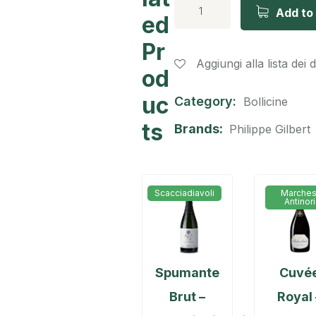
Add to
ed
Pr
Aggiungi alla lista dei 
od
uc
Category:
Bollicine
ts
Brands:
Philippe Gilbert
Scacciadiavoli
Marches
Antinori
Spumante
Cuvé
Brut –
Royal 