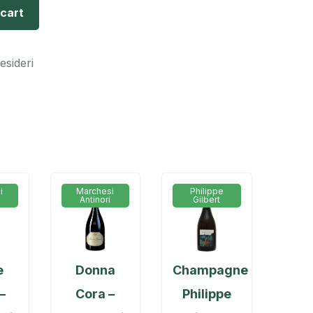
 cart
desideri
i
Marchesi
Philippe
Antinori
Gilbert
e
Donna
Champagne
–
Cora –
Philippe