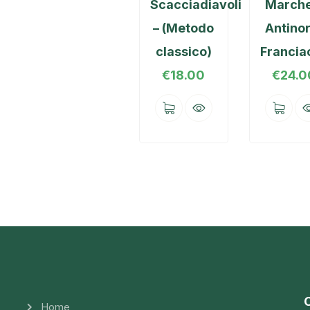
Scacciadiavoli
Marche
– (Metodo
Antinor
classico)
Francia
€
18.00
€
24.0
C
Home