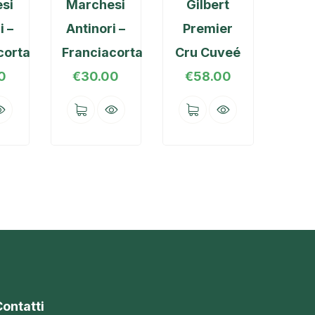
si
Marchesi
Gilbert
i –
Antinori –
Premier
corta
Franciacorta
Cru Cuveé
0
€
30.00
€
58.00
ontatti