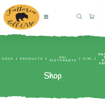
PA
DAL
SHOP
/
PRODUCTS
/
/
VINI
/
RISTORANTE
V
FR
Shop