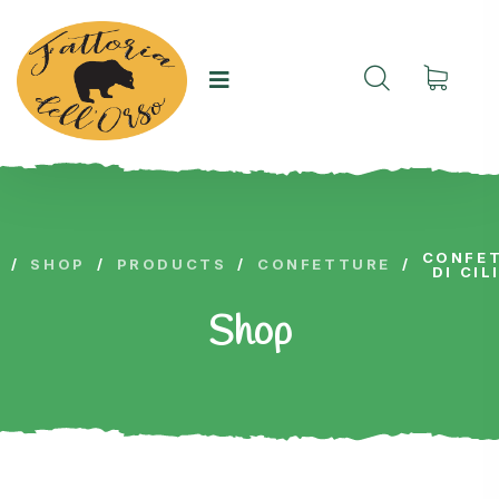
CONFE
/
SHOP
/
PRODUCTS
/
CONFETTURE
/
DI CIL
Shop